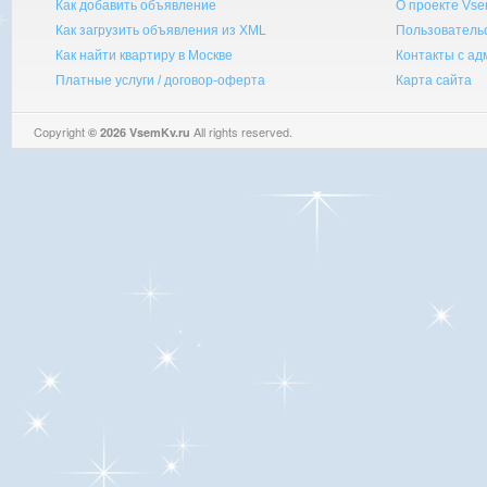
Как добавить объявление
О проекте Vse
Как загрузить объявления из XML
Пользователь
Как найти квартиру в Москве
Контакты с а
Платные услуги / договор-оферта
Карта сайта
Copyright
All rights reserved.
© 2026 VsemKv.ru
Queries: 4 | 0.0035sec.