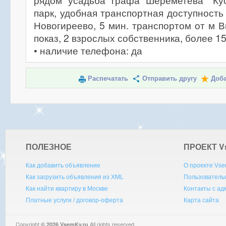
рядом усадьба графа Шереметева "Кус
парк, удобная транспортная доступность
Новогиреево, 5 мин. транспортом от м 
показ, 2 взрослых собственника, более 15
• наличие телефона: да
Распечатать
Отправить другу
Доба
ПОЛЕЗНОЕ
ПРОЕКТ V
Как добавить объявление
О проекте Vse
Как загрузить объявления из XML
Пользователь
Как найти квартиру в Москве
Контакты с а
Платные услуги / договор-оферта
Карта сайта
Copyright
All rights reserved.
© 2026 VsemKv.ru
Queries: 4 | 0.0032sec.