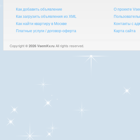
Как добавить объявление
О проекте Vse
Как загрузить объявления из XML
Пользователь
Как найти квартиру в Москве
Контакты с а
Платные услуги / договор-оферта
Карта сайта
Copyright
All rights reserved.
© 2026 VsemKv.ru
Queries: 4 | 0.0046sec.