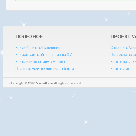
ПОЛЕЗНОЕ
ПРОЕКТ V
Как добавить объявление
О проекте Vse
Как загрузить объявления из XML
Пользователь
Как найти квартиру в Москве
Контакты с а
Платные услуги / договор-оферта
Карта сайта
Copyright
All rights reserved.
© 2026 VsemKv.ru
Queries: 4 | 0.0032sec.