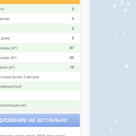
го:
3
делке:
3
2
 дома:
5
щадь (м²):
87
щадь (м²):
62
хни (м²):
10
толков более 3 метров
совмещенный
гнализации нет
актуальности истек 3944 дня назад.