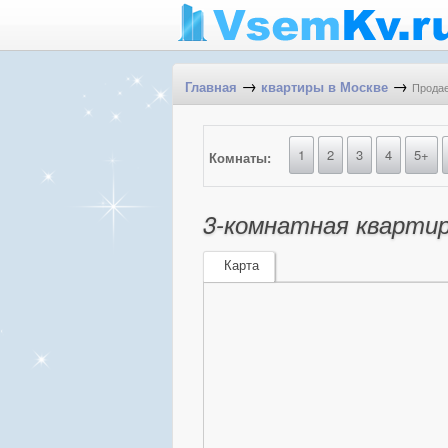
→
→
Продае
Главная
квартиры в Москве
1
2
3
4
5+
Комнаты:
3-комнатная квартира
Карта