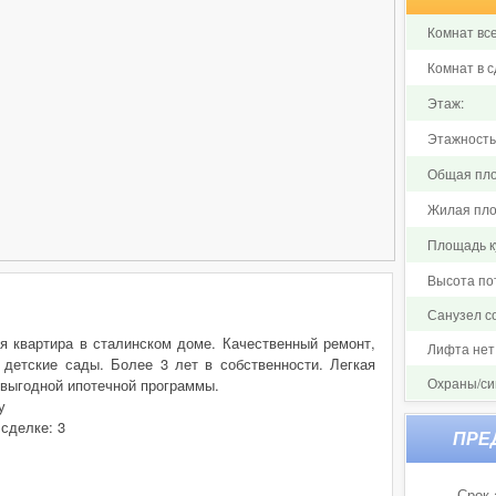
Комнат все
Комнат в с
Этаж:
Этажность
Общая пло
Жилая пло
Площадь ку
Высота по
Санузел 
я квартира в сталинском доме. Качественный ремонт,
Лифта нет
детские сады. Более 3 лет в собственности. Легкая
Охраны/си
 выгодной ипотечной программы.
у
 сделке: 3
Срок 