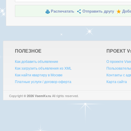
Распечатать
Отправить другу
Доба
ПОЛЕЗНОЕ
ПРОЕКТ V
Как добавить объявление
О проекте Vse
Как загрузить объявления из XML
Пользователь
Как найти квартиру в Москве
Контакты с а
Платные услуги / договор-оферта
Карта сайта
Copyright
All rights reserved.
© 2026 VsemKv.ru
Queries: 4 | 0.0037sec.