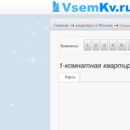
→
→
Продае
Главная
квартиры в Москве
1
2
3
4
5+
Комнаты:
1-комнатная квартира
Карта