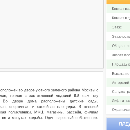
Комнат все
Комнат в с
Этаж:
Этажность
Общая пло
Жилая пло
Площадь ку
Высота по
Авторский
сположен во дворе уютного зеленого района Москвы с
Санузел р
лая, теплая с застекленной лоджией 5.8 кв.м, с/у
Лифт и па
я. Во дворе дома расположены детские сады,
кая, спортивная и хоккейная площадки. В шаговой
Охраны/си
ская поликлиники, МФЦ, магазины, бассейн, филиал
в пяти минутах ходьбы. Один взрослый собственник.