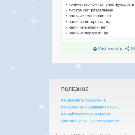
• количество комнат, участвующих в
• тип комнат: раздельные
• наличие телефона: нет
• наличие интернета: да
• наличие мебели: нет
• наличие парковки: да
Распечатать
От
ПОЛЕЗНОЕ
Как добавить объявление
Как загрузить объявления из XML
Как найти квартиру в Москве
Платные услуги / договор-оферта