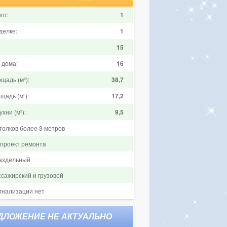
го:
1
делке:
1
15
 дома:
16
щадь (м²):
38,7
щадь (м²):
17,2
хни (м²):
9,5
толков более 3 метров
 проект ремонта
аздельный
ссажирский и грузовой
гнализации нет