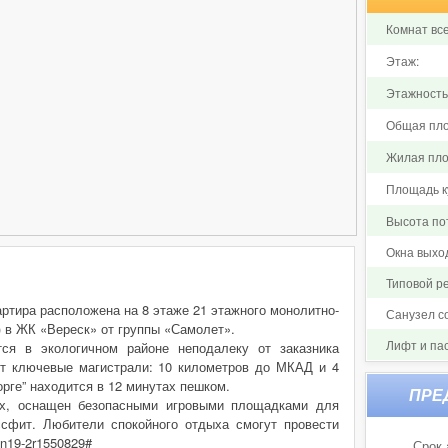
Комнат все
Этаж:
Этажность
Общая пло
Жилая пло
Площадь ку
Высота по
Окна выхо
Типовой р
артира расположена на 8 этаже 21 этажного монолитно-
Санузел 
) в ЖК «Вереск» от группы «Самолет».
Лифт и па
ся в экологичном районе неподалеку от заказника
т ключевые магистрали: 10 километров до МКАД и 4
орге” находится в 12 минутах пешком.
их, оснащен безопасными игровыми площадками для
ссфит. Любители спокойного отдыха смогут провести
n19-2r1550829#
Срок 