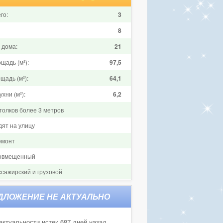
го:
3
8
 дома:
21
щадь (м²):
97,5
щадь (м²):
64,1
хни (м²):
6,2
толков более 3 метров
дят на улицу
емонт
совмещенный
ссажирский и грузовой
актуальности истек 687 дней назад.