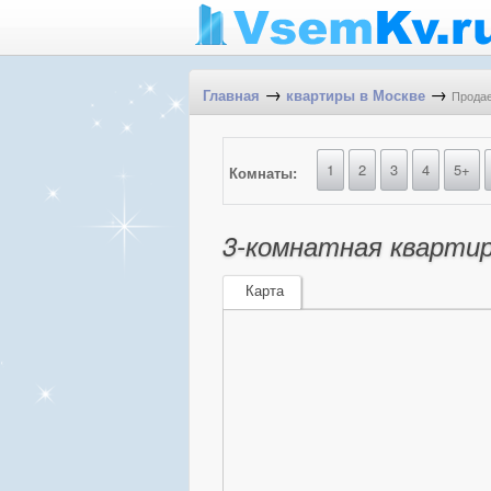
→
→
Продае
Главная
квартиры в Москве
1
2
3
4
5+
Комнаты:
3-комнатная квартир
Карта