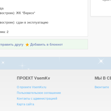
 да
востроек): ЖК "Вереск"
востроек): сдан в эксплуатацию
ома: 2
править другу
Добавить в блокнот
ПРОЕКТ V
sem
K
v
МЫ В С
О проекте VsemKv.ru
Вконтакте
Пользовательское соглашение
Контакты с администрацией
Карта сайта