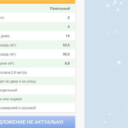
Панельный
го:
2
4
 дома:
14
щадь (м²):
52,5
щадь (м²):
30,5
хни (м²):
8,8
толков 2,6 метра
ят во двор и на улицу
аздельный
он или лоджия
ссажирский и грузовой