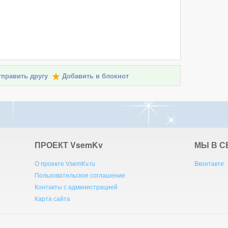
править другу
Добавить в блокнот
ПРОЕКТ V
sem
K
v
МЫ В С
О проекте VsemKv.ru
Вконтакте
Пользовательское соглашение
Контакты с администрацией
Карта сайта
eries: 4 | 0.0034sec.