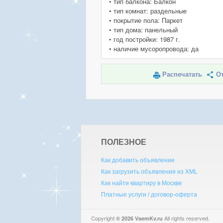
• тип балкона: Балкон
• тип комнат: раздельные
• покрытие пола: Паркет
• тип дома: панельный
• год постройки: 1987 г.
• наличие мусоропровода: да
Распечатать
От
ПОЛЕЗНОЕ
Как добавить объявление
Как загрузить объявления из XML
Как найти квартиру в Москве
Платные услуги / договор-оферта
Copyright
All rights reserved.
© 2026 VsemKv.ru
Qu