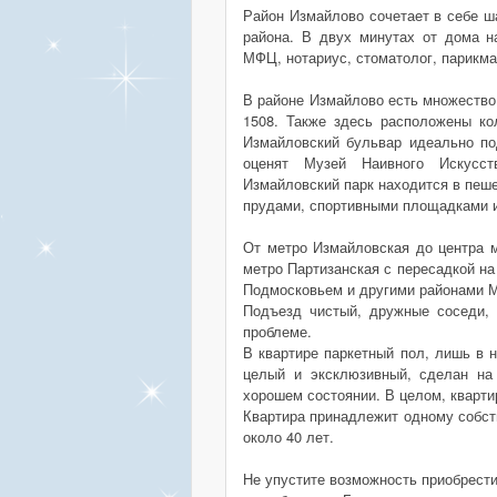
Район Измайлово сочетает в себе ш
района. В двух минутах от дома н
МФЦ, нотариус, стоматолог, парикмах
В районе Измайлово есть множество
1508. Также здесь расположены ко
Измайловский бульвар идеально по
оценят Музей Наивного Искусст
Измайловский парк находится в пеше
прудами, спортивными площадками и 
От метро Измайловская до центра м
метро Партизанская с пересадкой н
Подмосковьем и другими районами М
Подъезд чистый, дружные соседи,
проблеме.
В квартире паркетный пол, лишь в н
целый и эксклюзивный, сделан на
хорошем состоянии. В целом, кварти
Квартира принадлежит одному собст
около 40 лет.
Не упустите возможность приобрести