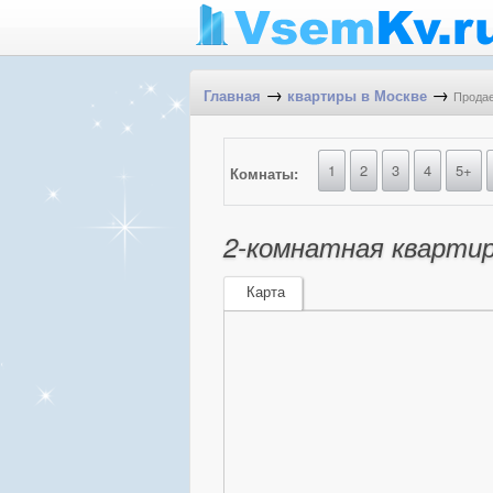
→
→
Продае
Главная
квартиры в Москве
1
2
3
4
5+
Комнаты:
2-комнатная квартира
Карта