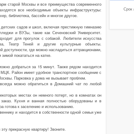
арм старой Москвы и все преимущества современного
Срок 
аходятся все необходимые объекты инфраструктуры:
ер, библиотека, бассейн и многое другое.
 детских садов и школ, включая престижную гимназию
лледжи и ВУЗы, такие как Сеченовский Университет.
дходит для прогулок с собакой. Любители искусства
ва, Театр Теней и другие культурные объекты.
й доступности, где можно насладиться аттракционами,
зимой покататься на катке.
ожно добраться за 15 минут. Также рядом находится
а МЦК. Район имеет удобное транспортное сообщение с
осквы. Парковка у дома не вызывает проблем.
 всегда можно обратиться в Домашний чат по любой
екоторых местах он немного потерт, но в комнатах он
 заказ. Кухня и ванная полностью оборудованы и в
ра готова к заселению и использованию.
веннику и находится в собственности одной семьи уже
 эту прекрасную квартиру! Звоните.