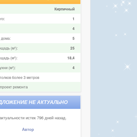
Кирпичный
го:
1
4
 дома:
5
щадь (м²):
25
щадь (м²):
18,4
хни (м²):
4
толков более 3 метров
 проект ремонта
актуальности истек 796 дней назад.
Автор