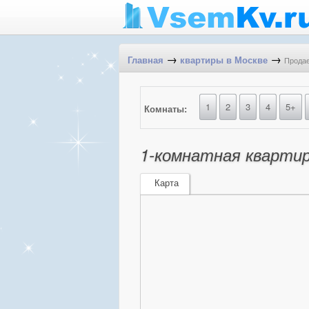
→
→
Продае
Главная
квартиры в Москве
1
2
3
4
5+
Комнаты:
1-комнатная квартир
Карта