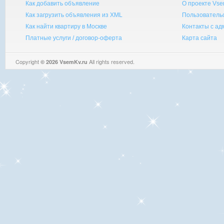
Как добавить объявление
О проекте Vse
Как загрузить объявления из XML
Пользователь
Как найти квартиру в Москве
Контакты с а
Платные услуги / договор-оферта
Карта сайта
Copyright
All rights reserved.
© 2026 VsemKv.ru
Queries: 4 | 0.0033sec.