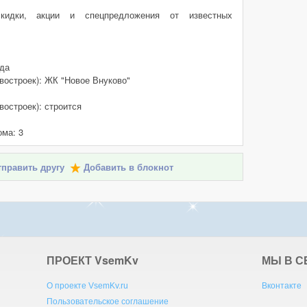
кидки, акции и спецпредложения от известных
 да
овостроек): ЖК "Новое Внуково"
востроек): строится
ома: 3
править другу
Добавить в блокнот
ПРОЕКТ V
sem
K
v
МЫ В С
О проекте VsemKv.ru
Вконтакте
Пользовательское соглашение