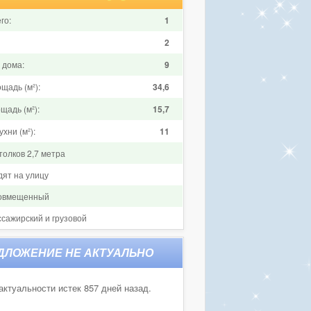
го:
1
2
 дома:
9
щадь (м²):
34,6
щадь (м²):
15,7
хни (м²):
11
толков 2,7 метра
дят на улицу
совмещенный
ссажирский и грузовой
актуальности истек 857 дней назад.