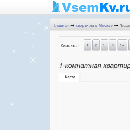
→
→
Продае
Главная
квартиры в Москве
1
2
3
4
5+
Комнаты:
1-комнатная квартир
Карта