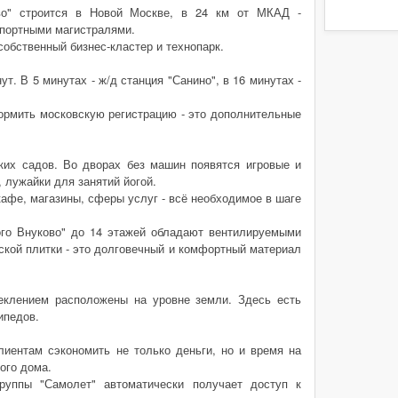
во" строится в Новой Москве, в 24 км от МКАД -
спортными магистралями.
обственный бизнес-кластер и технопарк.
. В 5 минутах - ж/д станция "Санино", в 16 минутах -
ормить московскую регистрацию - это дополнительные
ких садов. Во дворах без машин появятся игровые и
 лужайки для занятий йогой.
афе, магазины, сферы услуг - всё необходимое в шаге
ого Внуково" до 14 этажей обладают вентилируемыми
ской плитки - это долговечный и комфортный материал
еклением расположены на уровне земли. Здесь есть
ипедов.
лиентам сэкономить не только деньги, но и время на
ого дома.
руппы "Самолет" автоматически получает доступ к