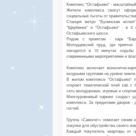
Комплекс "Остафьево" - масштабный 
Жители комплекса смогут оформ
социальные льготы от правительств
Станция метро "Бунинская аллея
"Щербинка" и "Остафьево" - в 3 
Остафьевского шоссе.
Рядом с проектом - парк "Бар
Молодцевский пруд, где приятно 
находится в 10 минутах ходьбы 
современными мероприятиями и благ
Комплекс включает монолитно-кир
входными группами на уровне земли
В жилом комплексе "Остафьево" п
откроют тематический плей хаб с
сеть велодорожек, игровые и спорти
Многоуровневый паркинг создаст у
комплекса. За пределами дворов - 
гостей.
Группа «Самолет» помогает своим к
покупки для обустройства своего нов
Каждый покупатель квартиры от г