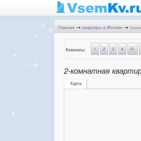
→
→
Продае
Главная
квартиры в Москве
1
2
3
4
5+
Комнаты:
2-комнатная квартир
Карта