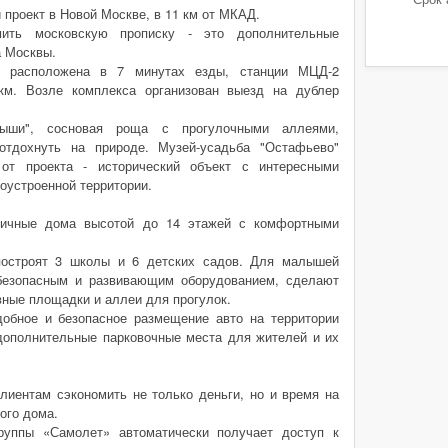
проект в Новой Москве, в 11 км от МКАД.
ить московскую прописку - это дополнительные
а Москвы.
" расположена в 7 минутах езды, станции МЦД-2
км. Возле комплекса организован выезд на дублер
ыши", сосновая роща с прогулочными аллеями,
отдохнуть на природе. Музей-усадьба "Остафьево"
от проекта - исторический объект с интересными
оустроенной территории.
пичные дома высотой до 14 этажей с комфортными
.
остроят 3 школы и 6 детских садов. Для малышей
 безопасным и развивающим оборудованием, сделают
вные площадки и аллеи для прогулок.
добное и безопасное размещение авто на территории
дополнительные парковочные места для жителей и их
лиентам сэкономить не только деньги, но и время на
ого дома.
руппы «Самолет» автоматически получает доступ к