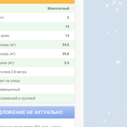
Монолитный
го:
2
13
 дома:
14
щадь (м²):
34,5
щадь (м²):
20,8
хни (м²):
5,3
толков 2,8 метра
дят на улицу
совмещенный
ссажирский и грузовой
актуальности истек 871 день назад.