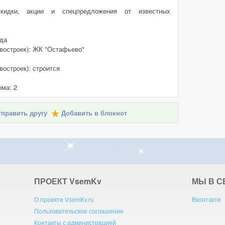
кидки, акции и спецпредложения от известных
 да
овостроек): ЖК "Остафьево"
востроек): строится
ома: 2
править другу
Добавить в блокнот
ПРОЕКТ V
sem
K
v
МЫ В С
О проекте VsemKv.ru
Вконтакте
Пользовательское соглашение
Контакты с администрацией