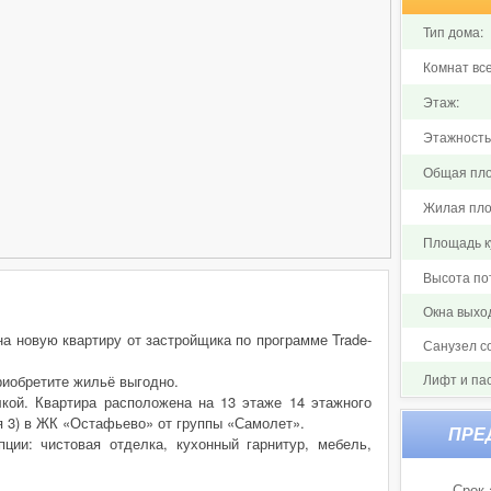
Тип дома:
Комнат все
Этаж:
Этажность
Общая пло
Жилая пло
Площадь ку
Высота по
Окна выхо
на новую квартиру от застройщика по программе Trade-
Санузел 
Лифт и па
риобретите жильё выгодно.
лкой. Квартира расположена на 13 этаже 14 этажного
я 3) в ЖК «Остафьево» от группы «Самолет».
ции: чистовая отделка, кухонный гарнитур, мебель,
Срок 