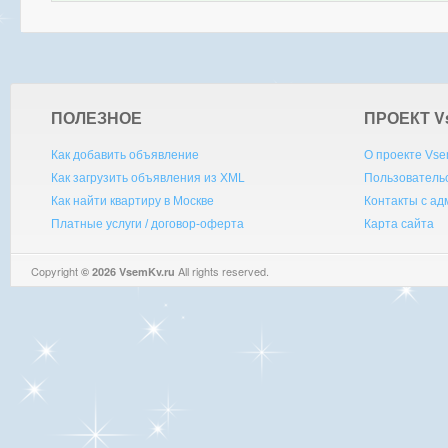
ПОЛЕЗНОЕ
ПРОЕКТ V
Как добавить объявление
О проекте Vse
Как загрузить объявления из XML
Пользователь
Как найти квартиру в Москве
Контакты с а
Платные услуги / договор-оферта
Карта сайта
Copyright
All rights reserved.
© 2026 VsemKv.ru
Queries: 4 | 0.0038sec.