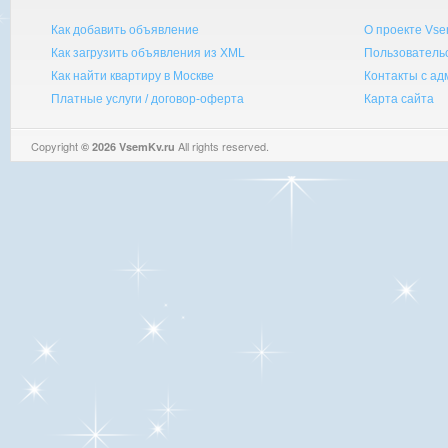
Как добавить объявление
О проекте Vse
Как загрузить объявления из XML
Пользователь
Как найти квартиру в Москве
Контакты с а
Платные услуги / договор-оферта
Карта сайта
Copyright
All rights reserved.
© 2026 VsemKv.ru
Queries: 4 | 0.0040sec.