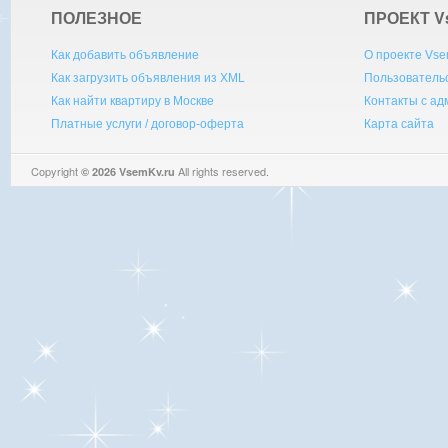
ПОЛЕЗНОЕ
ПРОЕКТ V
Как добавить объявление
О проекте Vse
Как загрузить объявления из XML
Пользователь
Как найти квартиру в Москве
Контакты с а
Платные услуги / договор-оферта
Карта сайта
Copyright
All rights reserved.
© 2026 VsemKv.ru
Queries: 4 | 0.0038sec.