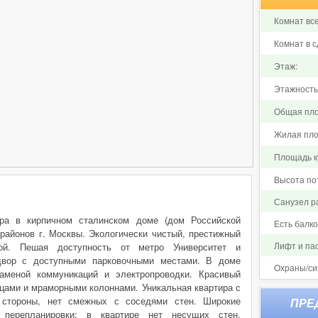
Комнат все
Комнат в с
Этаж:
Этажность
Общая пло
Жилая пло
Площадь ку
Высота по
Санузел р
ира в кирпичном сталинском доме (дом Российской
Есть балк
районов г. Москвы. Экологически чистый, престижный
Лифт и па
рой. Пешая доступность от метро Университет и
двор с доступными парковочными местами. В доме
Охраны/си
аменой коммуникаций и электропроводки. Красивый
цами и мраморными колоннами. Уникальная квартира с
стороны, нет смежных с соседями стен. Широкие
 перепланировки: в квартире нет несущих стен.