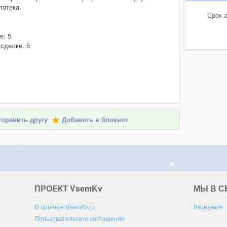
потека.
Срок а
е: 5
 сделке: 5
править другу
Добавить в блокнот
ПРОЕКТ V
sem
K
v
МЫ В С
О проекте VsemKv.ru
Вконтакте
Пользовательское соглашение