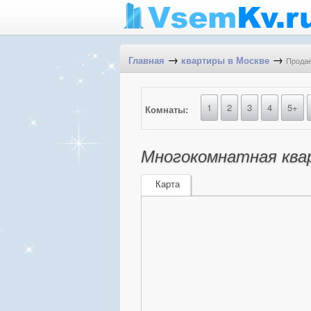
→
→
Продае
Главная
квартиры в Москве
1
2
3
4
5+
Комнаты:
Многокомнатная квар
Карта