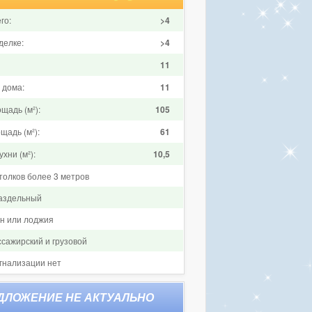
го:
>4
делке:
>4
11
 дома:
11
щадь (м²):
105
щадь (м²):
61
хни (м²):
10,5
толков более 3 метров
аздельный
он или лоджия
ссажирский и грузовой
гнализации нет