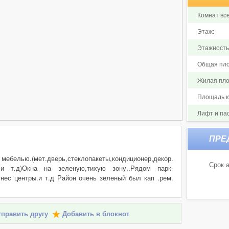
Комнат все
Этаж:
Этажность
Общая пло
Жилая пло
Площадь ку
Лифт и па
с мебелью.(мет.дверь,стеклопакеты,кондиционер,декор.
Срок а
и т.д)Окна на зеленую,тихую зону..Рядом парк-
тнес центры.и т.д Район очень зеленый был кап .рем.
править другу
Добавить в блокнот