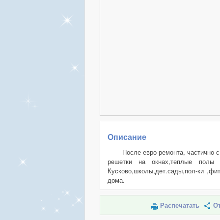
Описание
После евро-ремонта, частично 
решетки на окнах,теплые полы 
Кусково,школы,дет.сады,пол-ки ,фи
дома.
Распечатать
От