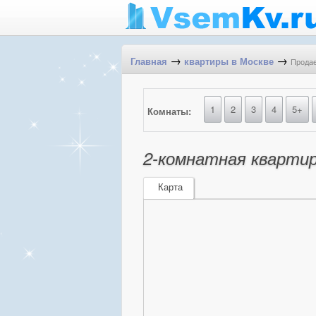
→
→
Продае
Главная
квартиры в Москве
1
2
3
4
5+
Комнаты:
2-комнатная квартир
Карта