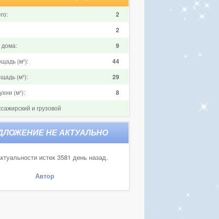
го:
2
2
 дома:
9
щадь (м²):
44
щадь (м²):
29
хни (м²):
8
ссажирский и грузовой
ктуальности истек 3581 день назад.
Автор