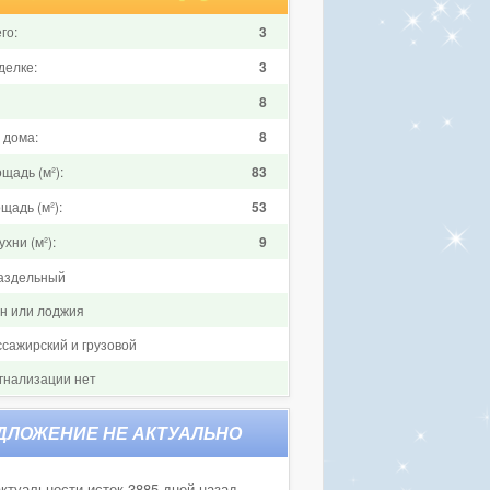
го:
3
делке:
3
8
 дома:
8
щадь (м²):
83
щадь (м²):
53
хни (м²):
9
аздельный
он или лоджия
ссажирский и грузовой
гнализации нет
ктуальности истек 3885 дней назад.