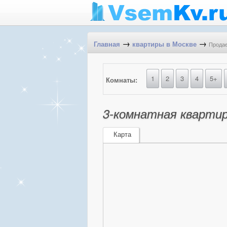
→
→
Продае
Главная
квартиры в Москве
1
2
3
4
5+
Комнаты:
3-комнатная квартира
Карта