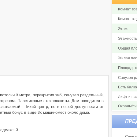
Комнат все
Комнат в с
Этаж:
Этажность
Общая пло
Жилая пло
Площадь ку
Санузел р
Есть балк
потолки 3 метра, перекрытия ж/б, санузел раздельный,
Лифт и па
догревом. Пластиковые стеклопакеты. Дом находится в
Охраны/си
азываемый - Тихий центр, но в пешей доступности от
риятный бонус в виде 3х машиномест около дома.
 сделке: 3
Срок а