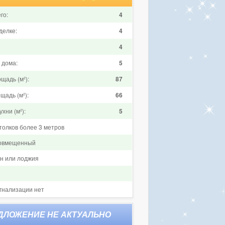
го:
4
делке:
4
4
 дома:
5
щадь (м²):
87
щадь (м²):
66
хни (м²):
5
толков более 3 метров
совмещенный
он или лоджия
гнализации нет