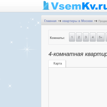
→
→
Продае
Главная
квартиры в Москве
1
2
3
4
5+
Комнаты:
4-комнатная квартира
Карта