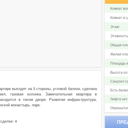
Комнат все
Комнат в с
Этаж:
Этажность
Общая пло
Жилая пло
Площадь ку
Высота по
Санузел 
вартире выходят на 3 стороны, угловой балкон, сделана
Есть балк
зел, газовая колонка. Замечательная квартира в
Лифта нет
аходится в тихом дворе. Развитая инфраструктура,
нской монастырь, парк.
Охраны/си
 сделке: 4