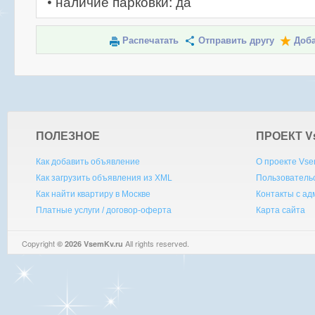
• наличие парковки: да
Распечатать
Отправить другу
Доба
ПОЛЕЗНОЕ
ПРОЕКТ V
Как добавить объявление
О проекте Vse
Как загрузить объявления из XML
Пользователь
Как найти квартиру в Москве
Контакты с а
Платные услуги / договор-оферта
Карта сайта
Copyright
All rights reserved.
© 2026 VsemKv.ru
Queries: 4 | 0.0049sec.