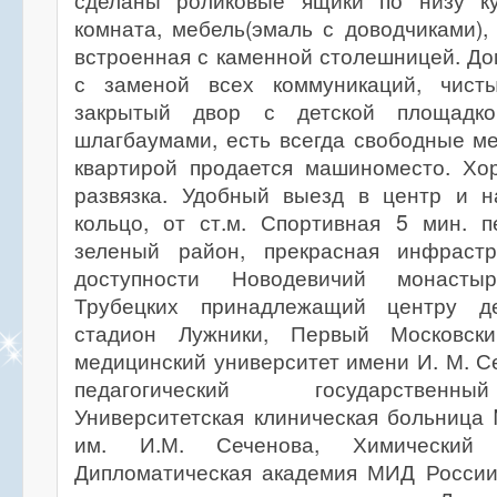
сделаны роликовые ящики по низу ку
комната, мебель(эмаль с доводчиками)
встроенная с каменной столешницей. До
с заменой всех коммуникаций, чисты
закрытый двор с детской площадко
шлагбаумами, есть всегда свободные ме
квартирой продается машиноместо. Хо
развязка. Удобный выезд в центр и н
кольцо, от ст.м. Спортивная 5 мин. 
зеленый район, прекрасная инфрастр
доступности Новодевичий монасты
Трубецких принадлежащий центру дет
стадион Лужники, Первый Московски
медицинский университет имени И. М. С
педагогический государственн
Университетская клиническая больниц
им. И.М. Сеченова, Химический 
Дипломатическая академия МИД России