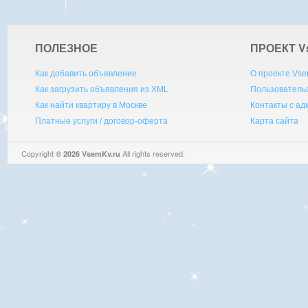
ПОЛЕЗНОЕ
ПРОЕКТ V
Как добавить объявление
О проекте Vse
Как загрузить объявления из XML
Пользователь
Как найти квартиру в Москве
Контакты с а
Платные услуги / договор-оферта
Карта сайта
Copyright
All rights reserved.
© 2026 VsemKv.ru
Queries: 4 | 0.0055sec.