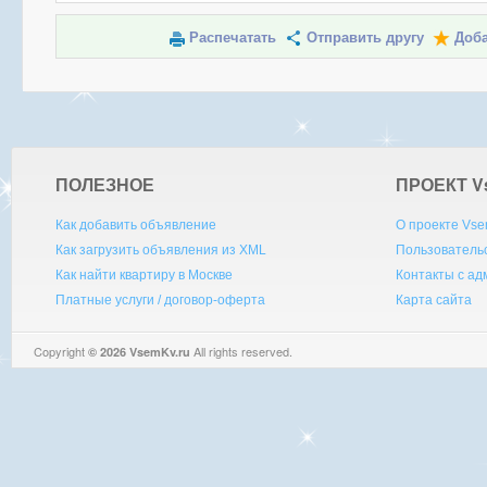
Распечатать
Отправить другу
Доба
ПОЛЕЗНОЕ
ПРОЕКТ V
Как добавить объявление
О проекте Vse
Как загрузить объявления из XML
Пользователь
Как найти квартиру в Москве
Контакты с а
Платные услуги / договор-оферта
Карта сайта
Copyright
All rights reserved.
© 2026 VsemKv.ru
Queries: 4 | 0.0061sec.