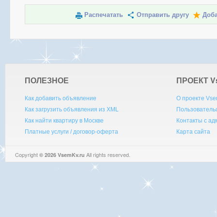
Распечатать
Отправить другу
Доба
ПОЛЕЗНОЕ
ПРОЕКТ V
Как добавить объявление
О проекте Vse
Как загрузить объявления из XML
Пользователь
Как найти квартиру в Москве
Контакты с а
Платные услуги / договор-оферта
Карта сайта
Copyright
All rights reserved.
© 2026 VsemKv.ru
Queries: 4 | 0.0040sec.