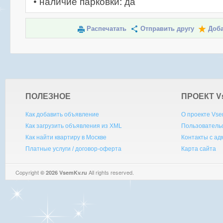
• наличие парковки: да
Распечатать
Отправить другу
Доба
ПОЛЕЗНОЕ
ПРОЕКТ V
Как добавить объявление
О проекте Vse
Как загрузить объявления из XML
Пользователь
Как найти квартиру в Москве
Контакты с а
Платные услуги / договор-оферта
Карта сайта
Copyright
All rights reserved.
© 2026 VsemKv.ru
Queries: 4 | 0.0033sec.