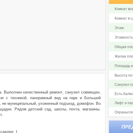
Комнат все
Комнат в с
Этаж:
Этажность
Общая пло
Жилая пло
Площадь ку
Высота по
Санузел 
а. Выполнен качественный ремонт, санузел совмещен,
Есть балк
хня с техникой, панорамный вид на парк и Большой
Лифт и па
и, не муниципальный, ухоженный подъезд, домофон. Во
щадки. Рядом детский сад, школы, почта, магазины.
Охраны/си
т.
 сделке: 1