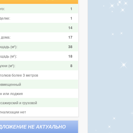
го:
1
делке:
1
14
 дома:
17
щадь (м²):
38
щадь (м²):
18
хни (м²):
8
толков более 3 метров
совмещенный
он или лоджия
ссажирский и грузовой
гнализации нет