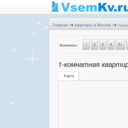
→
→
Продае
Главная
квартиры в Москве
1
2
3
4
5+
Комнаты:
1-комнатная квартира
Карта