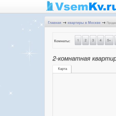
→
→
Продае
Главная
квартиры в Москве
1
2
3
4
5+
Комнаты:
2-комнатная квартира
Карта