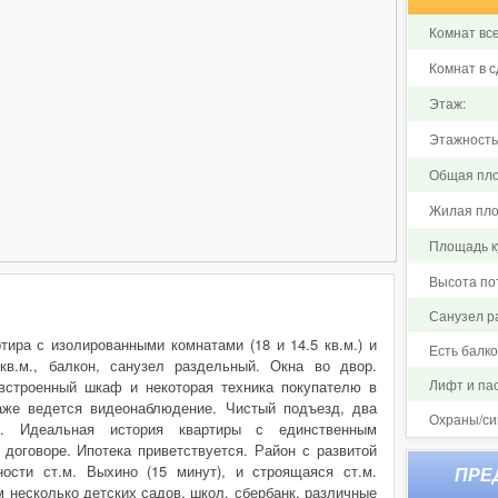
Комнат все
Комнат в с
Этаж:
Этажность
Общая пло
Жилая пло
Площадь ку
Высота по
Санузел р
тира с изолированными комнатами (18 и 14.5 кв.м.) и
Есть балк
кв.м., балкон, санузел раздельный. Окна во двор.
Лифт и па
 встроенный шкаф и некоторая техника покупателю в
аже ведется видеонаблюдение. Чистый подъезд, два
Охраны/си
й. Идеальная история квартиры с единственным
 договоре. Ипотека приветствуется. Район с развитой
ости ст.м. Выхино (15 минут), и строящаяся ст.м.
м несколько детских садов, школ, сбербанк, различные