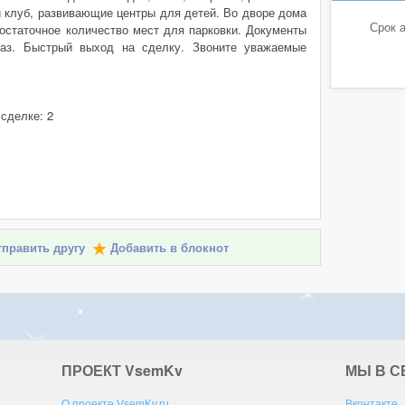
й клуб, развивающие центры для детей. Во дворе дома
Срок а
остаточное количество мест для парковки. Документы
каз. Быстрый выход на сделку. Звоните уважаемые
 сделке: 2
править другу
Добавить в блокнот
ПРОЕКТ V
sem
K
v
МЫ В С
О проекте VsemKv.ru
Вконтакте