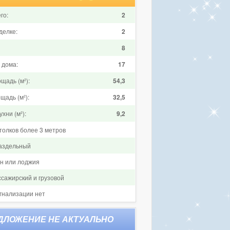
го:
2
делке:
2
8
 дома:
17
щадь (м²):
54,3
щадь (м²):
32,5
хни (м²):
9,2
толков более 3 метров
аздельный
он или лоджия
ссажирский и грузовой
гнализации нет