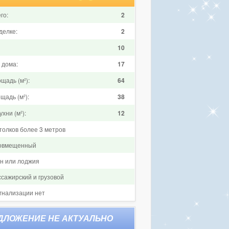
го:
2
делке:
2
10
 дома:
17
щадь (м²):
64
щадь (м²):
38
хни (м²):
12
толков более 3 метров
совмещенный
он или лоджия
ссажирский и грузовой
гнализации нет