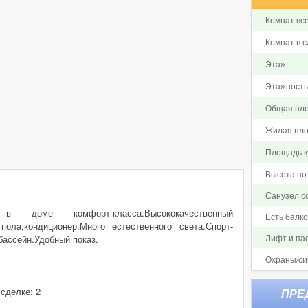
Комнат все
Комнат в с
Этаж:
Этажность
Общая пло
Жилая пло
Площадь ку
Высота по
Санузел 
в доме комфорт-класса.Высококачественный
Есть балк
пола,кондиционер.Много естественного света.Спорт-
Лифт и па
бассейн.Удобный показ.
Охраны/си
 сделке: 2