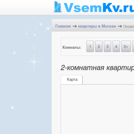
→
→
Продае
Главная
квартиры в Москве
1
2
3
4
5+
Комнаты:
2-комнатная квартир
Карта