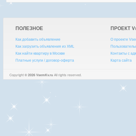
ПОЛЕЗНОЕ
ПРОЕКТ V
Как добавить объявление
О проекте Vse
Как загрузить объявления из XML
Пользователь
Как найти квартиру в Москве
Контакты с а
Платные услуги / договор-оферта
Карта сайта
Copyright
All rights reserved.
© 2026 VsemKv.ru
Queries: 4 | 0.0038sec.