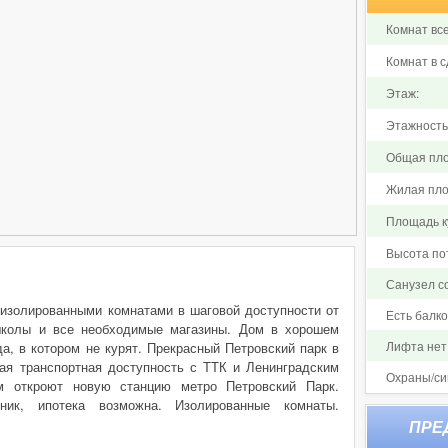
Комнат все
Комнат в с
Этаж:
Этажность
Общая пло
Жилая пло
Площадь ку
Высота по
Санузел 
 изолированными комнатами в шаговой доступности от
Есть балк
 школы и все необходимые магазины. Дом в хорошем
Лифта нет
а, в котором не курят. Прекрасный Петровский парк в
ая транспортная доступность с ТТК и Ленинградским
Охраны/си
м откроют новую станцию метро Петровский Парк.
ник, ипотека возможна. Изолированные комнаты.