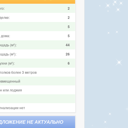
го:
2
делке:
2
5
 дома:
5
щадь (м²):
44
щадь (м²):
26
хни (м²):
6
толков более 3 метров
совмещенный
он или лоджия
гнализации нет