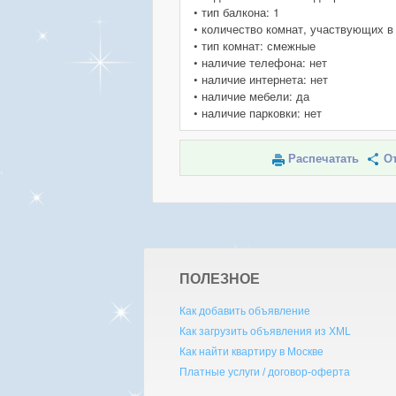
• тип балкона: 1
• количество комнат, участвующих в
• тип комнат: смежные
• наличие телефона: нет
• наличие интернета: нет
• наличие мебели: да
• наличие парковки: нет
Распечатать
От
ПОЛЕЗНОЕ
Как добавить объявление
Как загрузить объявления из XML
Как найти квартиру в Москве
Платные услуги / договор-оферта