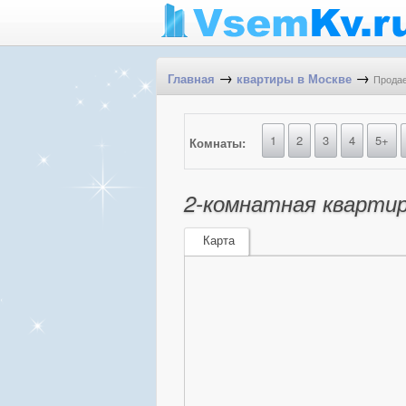
→
→
Продае
Главная
квартиры в Москве
1
2
3
4
5+
Комнаты:
2-комнатная квартира
Карта