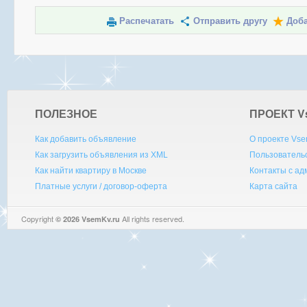
Распечатать
Отправить другу
Доба
ПОЛЕЗНОЕ
ПРОЕКТ V
Как добавить объявление
О проекте Vse
Как загрузить объявления из XML
Пользователь
Как найти квартиру в Москве
Контакты с а
Платные услуги / договор-оферта
Карта сайта
Copyright
All rights reserved.
© 2026 VsemKv.ru
Queries: 4 | 0.0067sec.