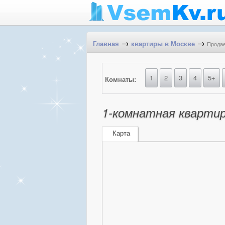
→
→
Продае
Главная
квартиры в Москве
1
2
3
4
5+
Комнаты:
1-комнатная квартир
Карта