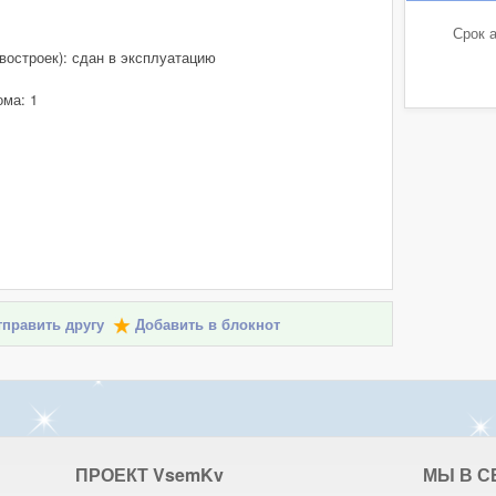
Срок а
востроек): сдан в эксплуатацию
ома: 1
править другу
Добавить в блокнот
ПРОЕКТ V
sem
K
v
МЫ В С