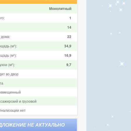
Монолитный
го:
1
14
 дома:
22
щадь (м²):
34,9
щадь (м²):
16,9
хни (м²):
9,7
дят во двор
та
совмещенный
ссажирский и грузовой
гнализации нет