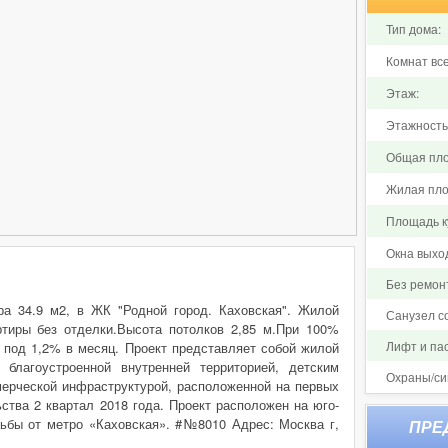
Тип дома:
Комнат все
Этаж:
Этажность
Общая пло
Жилая пло
Площадь ку
Окна выхо
Без ремон
ра 34.9 м2, в ЖК "Родной город. Каховская". Жилой
Санузел 
ртиры без отделки.Высота потолков 2,85 м.При 100%
Лифт и па
д под 1,2% в месяц. Проект представляет собой жилой
 благоустроенной внутренней территорией, детским
Охраны/си
ерческой инфраструктурой, расположенной на первых
ства 2 квартал 2018 года. Проект расположен на юго-
ьбы от метро «Каховская». #№8010 Адрес: Москва г,