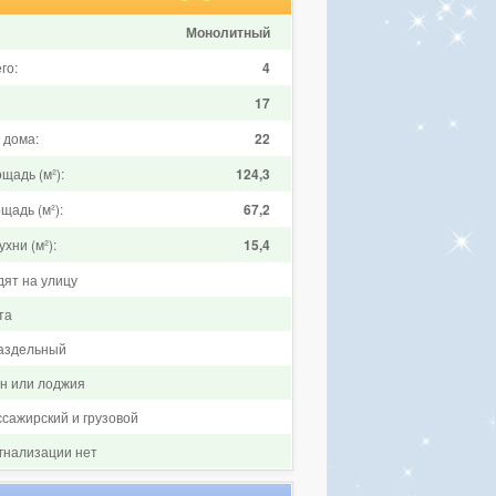
Монолитный
го:
4
17
 дома:
22
щадь (м²):
124,3
щадь (м²):
67,2
хни (м²):
15,4
дят на улицу
та
аздельный
он или лоджия
ссажирский и грузовой
гнализации нет