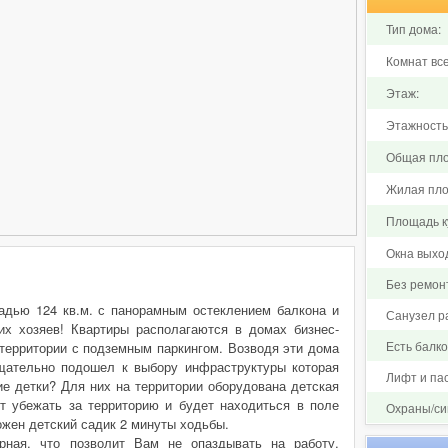
Тип дома:
Комнат все
Этаж:
Этажность
Общая пло
Жилая пло
Площадь ку
Окна выхо
Без ремон
адью 124 кв.м. с панорамным остеклением балкона и
Санузел р
х хозяев! Квартиры располагаются в домах бизнес-
Есть балк
 территории с подземным паркингом. Возводя эти дома
щательно подошел к выбору инфраструктуры которая
Лифт и па
ие детки? Для них на территории оборудована детская
 убежать за территорию и будет находиться в поле
Охраны/си
ожен детский садик 2 минуты ходьбы.
рная, что позволит Вам не опаздывать на работу,