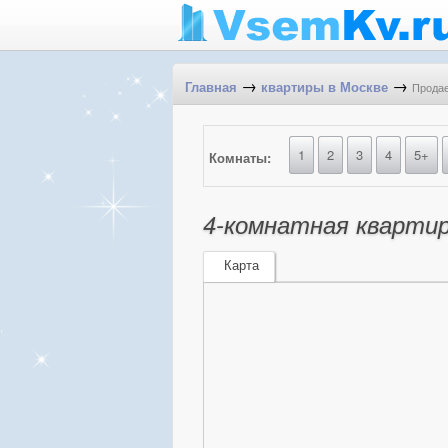
→
→
Продае
Главная
квартиры в Москве
1
2
3
4
5+
Комнаты:
4-комнатная кварти
Карта