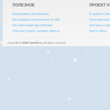
ПОЛЕЗНОЕ
ПРОЕКТ V
Как добавить объявление
О проекте Vse
Как загрузить объявления из XML
Пользователь
Как найти квартиру в Москве
Контакты с а
Платные услуги / договор-оферта
Карта сайта
Copyright
All rights reserved.
© 2026 VsemKv.ru
Queries: 4 | 0.0037sec.