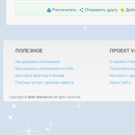
Распечатать
Отправить другу
Доба
ПОЛЕЗНОЕ
ПРОЕКТ V
Как добавить объявление
О проекте Vse
Как загрузить объявления из XML
Пользователь
Как найти квартиру в Москве
Контакты с а
Платные услуги / договор-оферта
Карта сайта
Copyright
All rights reserved.
© 2026 VsemKv.ru
Queries: 4 | 0.0030sec.