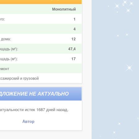
Монолитный
го:
1
4
 дома:
12
щадь (м²):
47,4
щадь (м²):
17
емонт
ссажирский и грузовой
ктуальности истек 1687 дней назад.
Автор