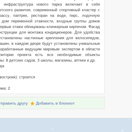
 инфраструктура нового парка включает в себя
тского развития, современный спортивный кластер с
рассу, паптрек, ресторан на воде, пирс, лодочную
 дом переменной этажности, входные группы домов
Первые этажи облицованы клинкерным кирпичом. Фасад
нструкции для монтажа кондиционеров. Для удобства
установлены настенные крепления для велосипедов,
ашин, в каждом дворе будут установлены уникальные
азработанные ведущим мировым экспертом в области
рритории проекта есть все необходимые объекты
: 8 детских садов, 3 школы, магазины, аптеки и др.
 да
востроек): строится
ома: 2
править другу
Добавить в блокнот