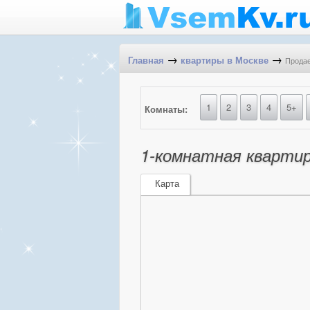
→
→
Продае
Главная
квартиры в Москве
1
2
3
4
5+
Комнаты:
1-комнатная квартир
Карта