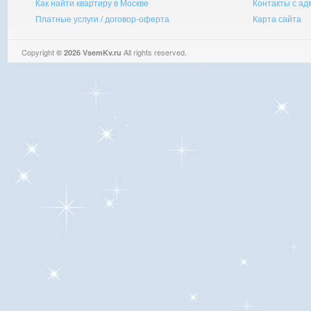
Как найти квартиру в Москве
Контакты с а
Платные услуги / договор-оферта
Карта сайта
Copyright
All rights reserved.
© 2026 VsemKv.ru
Queries: 4 | 0.0043sec.