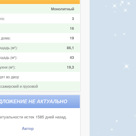
Монолитный
го:
3
16
 дома:
19
щадь (м²):
86,1
щадь (м²):
43
хни (м²):
19,3
дят во двор
ссажирский и грузовой
ктуальности истек 1585 дней назад.
Автор