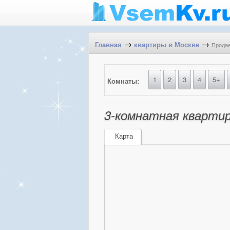
→
→
Продае
Главная
квартиры в Москве
1
2
3
4
5+
Комнаты:
3-комнатная квартир
Карта