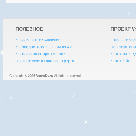
ПОЛЕЗНОЕ
ПРОЕКТ V
Как добавить объявление
О проекте Vse
Как загрузить объявления из XML
Пользователь
Как найти квартиру в Москве
Контакты с а
Платные услуги / договор-оферта
Карта сайта
Copyright
All rights reserved.
© 2026 VsemKv.ru
Queries: 4 | 0.0035sec.