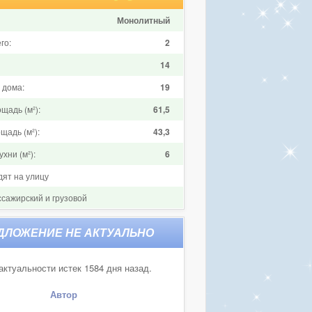
Монолитный
го:
2
14
 дома:
19
щадь (м²):
61,5
щадь (м²):
43,3
хни (м²):
6
дят на улицу
ссажирский и грузовой
актуальности истек 1584 дня назад.
Автор