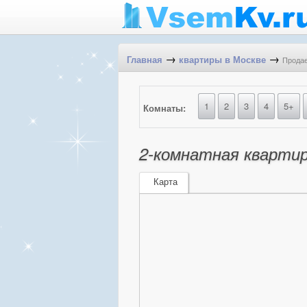
→
→
Продае
Главная
квартиры в Москве
1
2
3
4
5+
Комнаты:
2-комнатная квартир
Карта