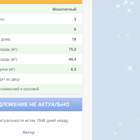
Монолитный
го:
3
6
 дома:
19
щадь (м²):
75,2
щадь (м²):
46,4
хни (м²):
6,3
дят во двор
ссажирский и грузовой
ктуальности истек 1548 дней назад.
Автор