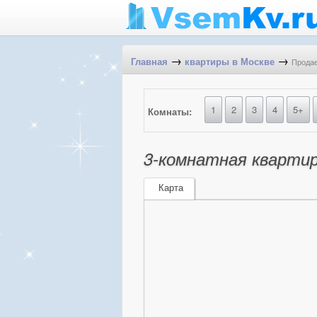
→
→
Продае
Главная
квартиры в Москве
1
2
3
4
5+
Комнаты:
3-комнатная квартир
Карта