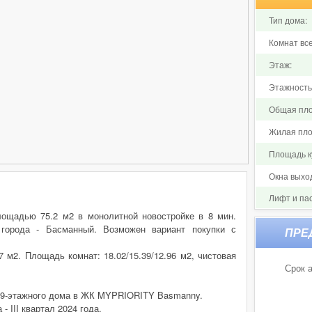
Тип дома:
Комнат все
Этаж:
Этажность
Общая пло
Жилая пло
Площадь ку
Окна выхо
Лифт и па
площадью 75.2 м2 в монолитной новостройке в 8 мин.
города - Басманный. Возможен вариант покупки с
 м2. Площадь комнат: 18.02/15.39/12.96 м2, чистовая
Срок а
 19-этажного дома в ЖК MYPRIORITY Basmanny.
- III квартал 2024 года.