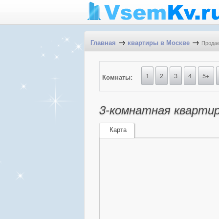
→
→
Продае
Главная
квартиры в Москве
1
2
3
4
5+
Комнаты:
3-комнатная квартира
Карта