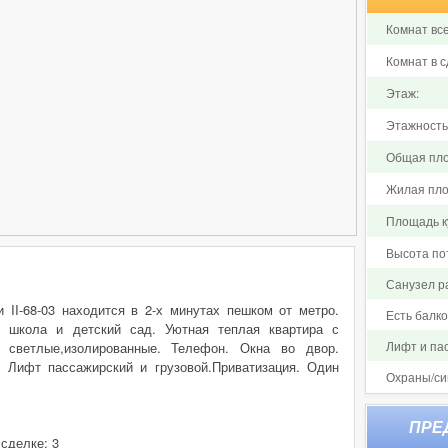
Комнат все
Комнат в с
Этаж:
Этажность
Общая пло
Жилая пло
Площадь ку
Высота по
Санузел р
 II-68-03 находится в 2-х минутах пешком от метро.
Есть балк
е школа и детский сад. Уютная теплая квартира с
Лифт и па
 светлые,изолированные. Телефон. Окна во двор.
 Лифт пассажирский и грузовой.Приватизация. Один
Охраны/си
 сделке: 3