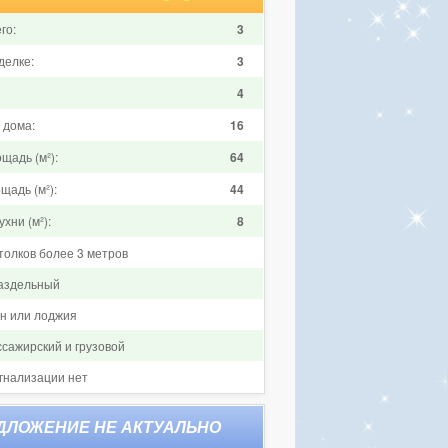
го:
3
делке:
3
4
 дома:
16
щадь (м²):
64
щадь (м²):
44
хни (м²):
8
толков более 3 метров
аздельный
он или лоджия
ссажирский и грузовой
гнализации нет