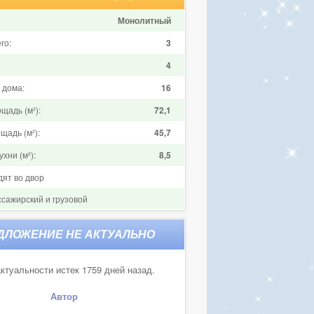
Монолитный
го:
3
4
 дома:
16
щадь (м²):
72,1
щадь (м²):
45,7
хни (м²):
8,5
дят во двор
ссажирский и грузовой
ктуальности истек 1759 дней назад.
Автор