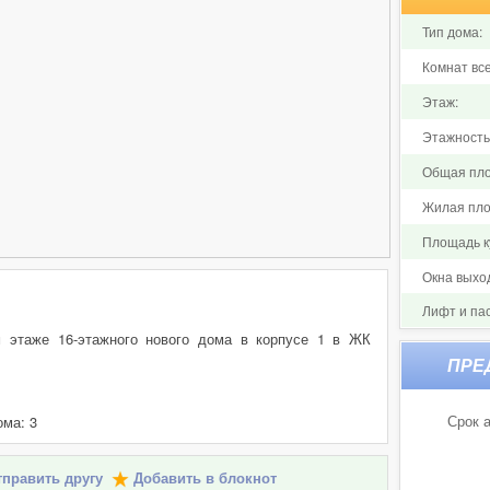
Тип дома:
Комнат все
Этаж:
Этажность
Общая пло
Жилая пло
Площадь ку
Окна выхо
Лифт и па
м этаже 16-этажного нового дома в корпусе 1 в ЖК
Срок а
ома: 3
править другу
Добавить в блокнот