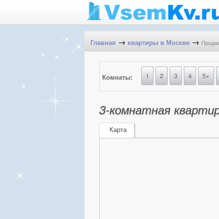
→
→
Продае
Главная
квартиры в Москве
1
2
3
4
5+
Комнаты:
3-комнатная квартир
Карта