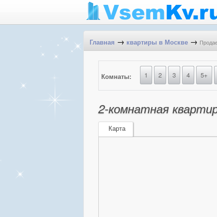
→
→
Продае
Главная
квартиры в Москве
1
2
3
4
5+
Комнаты:
2-комнатная квартира
Карта