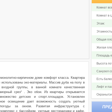
Комнат все
Комнат в с
Этаж:
Этажность
Общая пло
Жилая пло
Площадь ку
Высота по
Санузел 
 монолитно-кирпичном доме комфорт класса. Квартира
Есть балк
и использованы эко-материалы. Массив дуба на полу в
Лифт и па
 входной группы, в ванной комнате качественная
аморный срез" . Эко обои. Из квартиры открывается
Охраны/си
ножество детских и спорт.площадок. Установлен
чное освещение дает возможность создать уютный
погоды за окном. Развитая инфраструктура с
комплекс с бассейном, уютные ресторанчики и кафе.