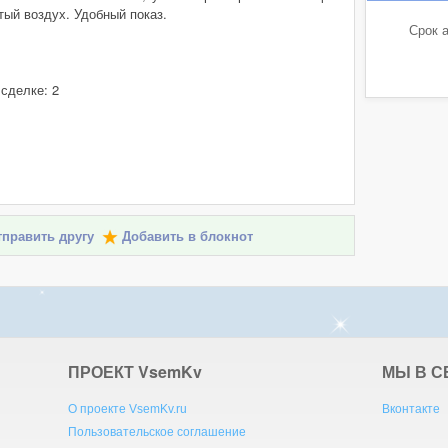
тый воздух. Удобный показ.
Срок а
 сделке: 2
править другу
Добавить в блокнот
ПРОЕКТ V
sem
K
v
МЫ В С
О проекте VsemKv.ru
Вконтакте
Пользовательское соглашение