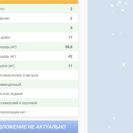
го:
2
делке:
2
6
 дома:
17
щадь (м²):
68,8
щадь (м²):
42
хни (м²):
11
толков более 3 метров
совмещенный
он или лоджия
ссажирский и грузовой
гнализации нет