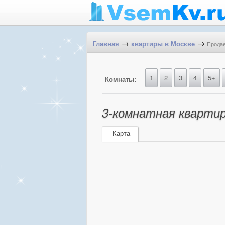
→
→
Продае
Главная
квартиры в Москве
1
2
3
4
5+
Комнаты:
3-комнатная квартир
Карта