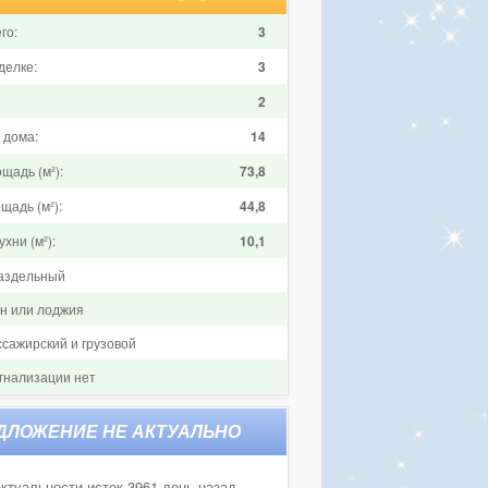
го:
3
делке:
3
2
 дома:
14
щадь (м²):
73,8
щадь (м²):
44,8
хни (м²):
10,1
аздельный
он или лоджия
ссажирский и грузовой
гнализации нет
ктуальности истек 3961 день назад.