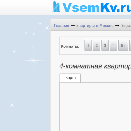
→
→
Продае
Главная
квартиры в Москве
1
2
3
4
5+
Комнаты:
4-комнатная квартира
Карта