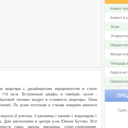
Комнат все
Комнат в с
Этаж:
Этажность
Общая пло
Жилая пло
Площадь ку
Лифта нет
Охраны/си
ая квартира с дизайнерским евроремонтом в стиле
 110 кв.м. Встроенные шкафы в тамбуре, кухня -
бытовой техники входит в стоимость квартиры. Окна
Италия). По всем потолкам и стенам вовремя ремонта
Срок 
анузла (2 унитаза, 2 раковины,1 ванная с водопадом,1
а. Дом расположен в центре р-на Южное Бутово. Вся
ности сады, школы, магазины, спорт.сооружения,