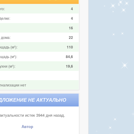
го:
4
делке:
4
16
 дома:
22
щадь (м²):
110
щадь (м²):
84,6
хни (м²):
19,6
гнализации нет
актуальности истек 3944 дня назад.
Автор