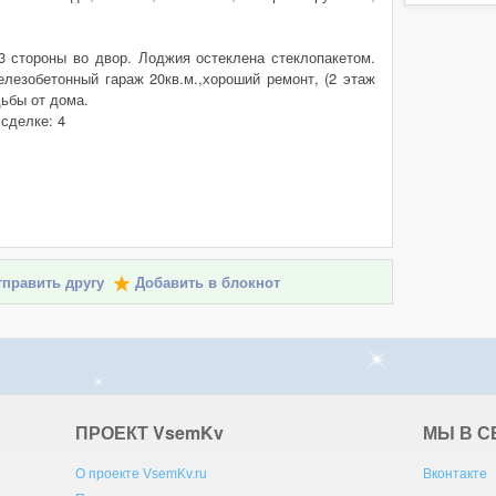
3 стороны во двор. Лоджия остеклена стеклопакетом.
елезобетонный гараж 20кв.м.,хороший ремонт, (2 этаж
дьбы от дома.
 сделке: 4
править другу
Добавить в блокнот
ПРОЕКТ V
sem
K
v
МЫ В С
О проекте VsemKv.ru
Вконтакте