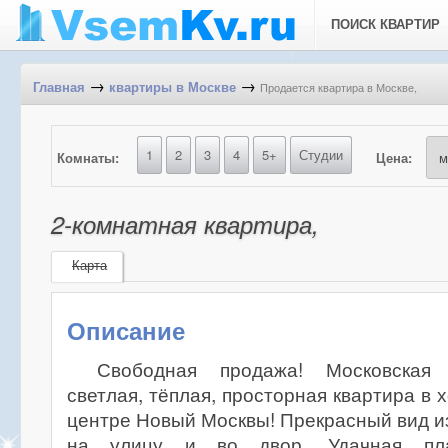
ПОИСК КВАРТИР
→
→
Продается квартира в Москве,
Главная
квартиры в Москве
1
2
3
4
5+
Студии
Комнаты:
Цена:
2-комнатная квартира,
Карта
Описание
Свободная продажа! Московская 
светлая, тёплая, просторная квартира в
центре Новый Москвы! Прекрасный вид из
на улицу и во двор. Удачная пла