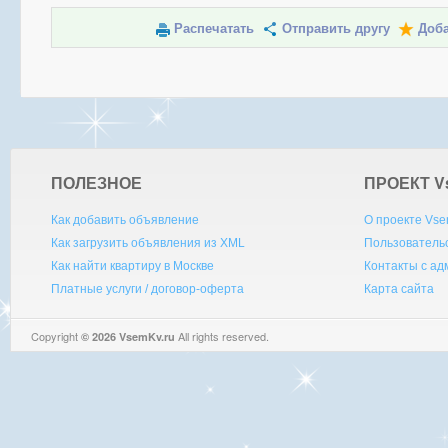
Распечатать
Отправить другу
Доба
ПОЛЕЗНОЕ
ПРОЕКТ V
Как добавить объявление
О проекте Vse
Как загрузить объявления из XML
Пользователь
Как найти квартиру в Москве
Контакты с а
Платные услуги / договор-оферта
Карта сайта
Copyright
All rights reserved.
© 2026 VsemKv.ru
Queries: 4 | 0.0038sec.