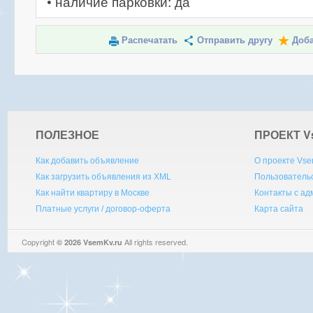
• наличие парковки: да
Распечатать
Отправить другу
Доба
ПОЛЕЗНОЕ
ПРОЕКТ V
Как добавить объявление
О проекте Vse
Как загрузить объявления из XML
Пользователь
Как найти квартиру в Москве
Контакты с а
Платные услуги / договор-оферта
Карта сайта
Copyright
All rights reserved.
© 2026 VsemKv.ru
Queries: 4 | 0.0045sec.