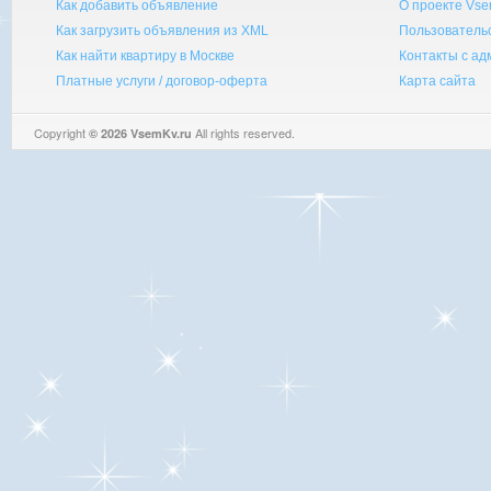
Как добавить объявление
О проекте Vse
Как загрузить объявления из XML
Пользователь
Как найти квартиру в Москве
Контакты с а
Платные услуги / договор-оферта
Карта сайта
Copyright
All rights reserved.
© 2026 VsemKv.ru
Queries: 4 | 0.0034sec.