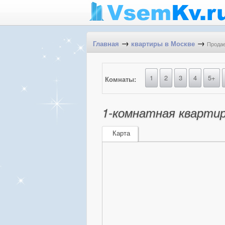
→
→
Продае
Главная
квартиры в Москве
1
2
3
4
5+
Комнаты:
1-комнатная квартира
Карта