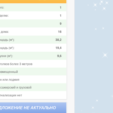
го:
1
делке:
1
9
 дома:
16
щадь (м²):
38,2
щадь (м²):
19,4
хни (м²):
9,6
толков более 3 метров
совмещенный
он или лоджия
ссажирский и грузовой
гнализации нет