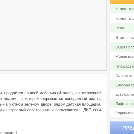
Комнат все
Комнат в с
Этаж:
Этажность
Общая пло
Жилая пло
Площадь ку
Высота по
Санузел 
и, продаётся со всей мебелью (Италия), со встроенной
Есть балк
я лоджия, с которой открывается панорамный вид на
Лифт и па
ный в уютном зелёном дворе, рядом детская площадка.
дин взрослый собственник и пользователь. ДКП 2004
Охраны/си
 сделке: 1